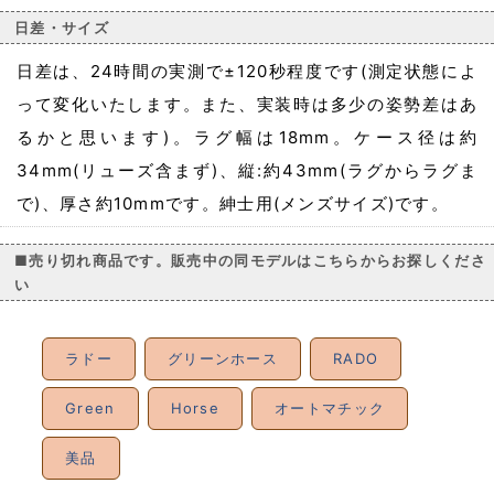
日差・サイズ
日差は、24時間の実測で±120秒程度です(測定状態によ
って変化いたします。また、実装時は多少の姿勢差はあ
るかと思います)。ラグ幅は18mm。ケース径は約
34mm(リューズ含まず)、縦:約43mm(ラグからラグま
で)、厚さ約10mmです。紳士用(メンズサイズ)です。
■売り切れ商品です。販売中の同モデルはこちらからお探しくださ
い
ラドー
グリーンホース
RADO
Green
Horse
オートマチック
美品