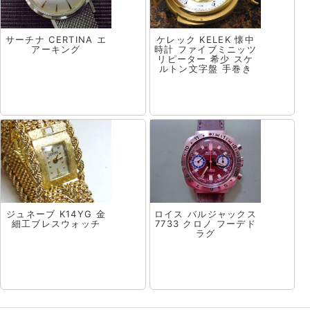
サーチナ CERTINA エ
ケレック KELEK 懐中
アーキング
時計 ファイブミニッツ
リピーター 希少 スケ
ルトン文字盤 手巻き
ジュネーブ K14YG 金
ロイス バルジャックス
細工ブレスウォッチ
7733 クロノ フーデド
ラグ