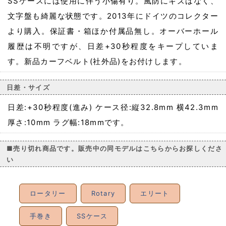
SSケースには使用に伴う小傷有り。風防にキズはなく、
文字盤も綺麗な状態です。2013年にドイツのコレクター
より購入。保証書・箱ほか付属品無し。オーバーホール
履歴は不明ですが、日差+30秒程度をキープしていま
す。新品カーフベルト(社外品)をお付けします。
日差・サイズ
日差:+30秒程度(進み) ケース径:縦32.8mm 横42.3mm
厚さ:10mm ラグ幅:18mmです。
■売り切れ商品です。販売中の同モデルはこちらからお探しくださ
い
ロータリー
Rotary
エリート
手巻き
SSケース