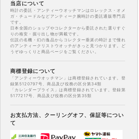
当店について
時計の委託・アンティーウオッチマンはロレックス・オメ
ガ・チュードルなどアンティーク腕時計の委託通販専門店
です。
日本全国のショップやコレクターから委託された選りすぐ
りの格安・掘り出し物が満載です。
伝説の名機・幻の逸品からコレクター垂涎の時計まで憧れ
のアンティークリストウオッチがきっと見つかります。ど
うぞゆっくりと商品ページをご覧ください。
商標登録について
「アンティーウオッチマン」は商標登録されています。登
録第5120797号、商品及び役務の区分第34類
「カレンダープライス」は商標登録されています。登録第
5177217号、商品及び役務の区分第35類
お支払方法、クーリングオフ、保証等につい
て