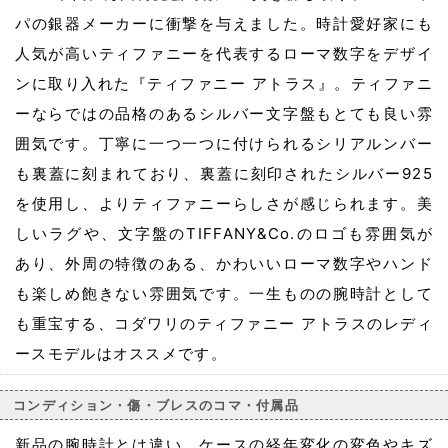
パの銀器メーカーに衝撃を与えました。時計愛好家にも
人気が高いティファニーを代表するローマ数字をデザイ
ンに取り入れた『ティファニー アトラス』。ティファニ
ーならではの品格のあるシルバー文字盤もとても良い雰
囲気です。丁寧に一つ一つに付けられるシリアルンバー
も裏蓋に刻まれており、裏蓋に刻印されたシルバー925
を使用し、よりティファニーらしさが感じられます。美
しいラグや、文字盤のTIFFANY&Co.のロゴも雰囲気が
あり、外周の特徴のある、かわいいローマ数字やハンド
も楽しめ飽きない雰囲気です。一生ものの腕時計として
も重宝する、コダワリのティファニー アトラスのレディ
ースモデルはオススメです。
コンディション・傷・ブレスのコマ・付属品
新品の腕時計とは違い、ケースの経年変化の変色やキズ