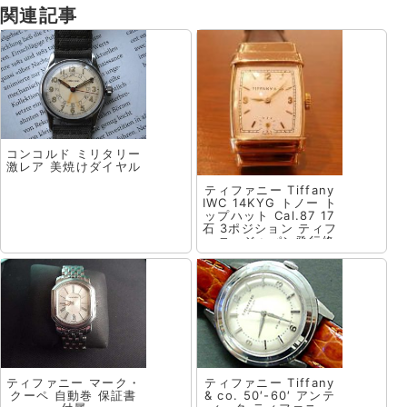
関連記事
コンコルド ミリタリー
激レア 美焼けダイヤル
ティファニー Tiffany
IWC 14KYG トノー ト
ップハット Cal.87 17
石 3ポジション ティフ
ァニージャパン発行修
理見積書(写)付属
ティファニー マーク・
ティファニー Tiffany
クーペ 自動巻 保証書
& co. 50′-60′ アンテ