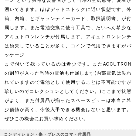
ーン”という独特な反響音がして当時の空気感等、愛着が
湧いてきます。ほぼデッドストックに近い状態です、外
箱、内箱、とギャランティーカード、取扱説明書、が付
属します。また電池交換に使う工具で、たいへん希少な
アキュトロンレンチが付属します。アキュトロンレンチ
は紛失していることが多く、コインで代用できますがパ
ッケージ
まで付いて残っているのは希少です。またACCUTRON
の刻印が入った当時の電池も付属します(内部電気は失わ
れていますので電池として使用することは不可能ですが
珍しいのでコレクションとしてください。)ここまで状態
がよく、また付属品が揃ったスペースビューは本当に希
少価値が高く、今後入手できる機会はないと思います。
ぜひこの機会にお買い求めください。
コンディション・傷・ブレスのコマ・付属品