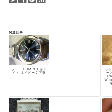
関連記事
ラドー LUMINO 赤デ
ラド
イト ネイビー文字盤
ー
Lad
Wi