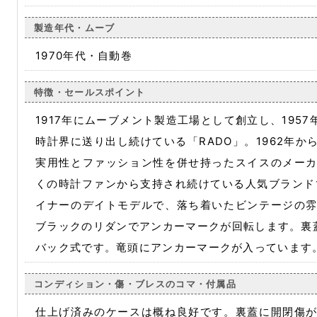
製造年代・ムーブ
1970年代・自動巻
特徴・セールスポイント
1917年にムーブメント製造工場として創立し、195
時計界に送り出し続けている「RADO」。1962年
実用性とファッション性を併せ持ったスイスのメー
くの時計ファンから支持され続けている人気ブランドで
イナーのデイトモデルで、落ち着いたビンテージの
ブラックのリダンでアンカーマークが回転します。裏蓋は
バック式です。竜頭にアンカーマークが入っています
コンディション・傷・ブレスのコマ・付属品
仕上げ済みのケースは概ね良好です。裏蓋に開閉傷