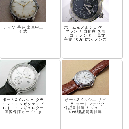
ティソ 手巻 出車中三
ボーム＆メルシェ ケー
針式
プランド 自動巻 スモ
セコ カレンダー 黒文
字盤 100m防水 メンズ
ボーム&メルシェ クラ
ボーム&メルシエ リビ
シマ・エクゼクティブ
エラ オートマチック
レトロ・レギュレター
保証書付属 リシュモン
国際保障カードつき
の修理証明書付属