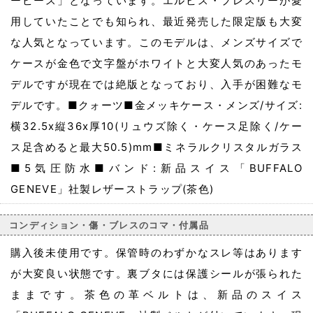
ーピース」となっています。エルビス・プレスリーが愛
用していたことでも知られ、最近発売した限定版も大変
な人気となっています。このモデルは、メンズサイズで
ケースが金色で文字盤がホワイトと大変人気のあったモ
デルですが現在では絶版となっており、入手が困難なモ
デルです。■クォーツ■金メッキケース・メンズ/サイズ:
横32.5x縦36x厚10(リュウズ除く・ケース足除く/ケー
ス足含めると最大50.5)mm■ミネラルクリスタルガラス
■5気圧防水■バンド:新品スイス「BUFFALO
GENEVE」社製レザーストラップ(茶色)
コンディション・傷・ブレスのコマ・付属品
購入後未使用です。保管時のわずかなスレ等はあります
が大変良い状態です。裏ブタには保護シールが張られた
ままです。茶色の革ベルトは、新品のスイス