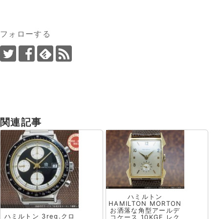
フォローする
関連記事
ハミルトン
HAMILTON MORTON
お洒落な角型アールデ
ハミルトン 3reg.クロ
コケース 10KGF レク