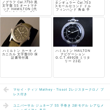
ノグラフ Cal.7750 黒
タンギュラー Cal.753
文字盤 SS オートマチ
スモールセコンド ドル
ック HAMILTON [代
フィンハンド 角金 手
行おまかせコース]
巻き
ハミルトン カーキ メ
ハミルトン HAILTON
カニカル 文字盤OD 保
ナビゲーション
証書等付属
G.C.T.4992B ミリタ
リー 22石
マセイ・ティソ Mathey・Tissot 2レジスタークロノ ブ
レス付き
ユニバーサル ジュネーブ SS 手巻き 2針モデル レアなメ