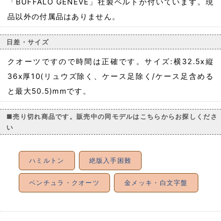
「BUFFALO GENEVE」社製ベルトが付いています。現
品以外の付属品はありません。
日差・サイズ
クオーツですので時間は正確です。サイズ:横32.5x縦
36x厚10(リュウズ除く、ケース足除く/ケース足含める
と最大50.5)mmです。
■売り切れ商品です。販売中の同モデルはこちらからお探しくださ
い
ハミルトン
絶版入手困難
ベンチュラ・クオーツ
金メッキ・白文字盤