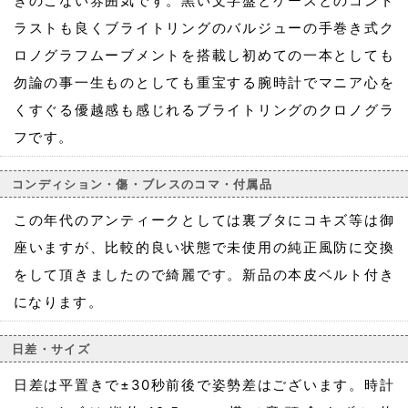
きのこない雰囲気です。黒い文字盤とケースとのコント
ラストも良くブライトリングのバルジューの手巻き式ク
ロノグラフムーブメントを搭載し初めての一本としても
勿論の事一生ものとしても重宝する腕時計でマニア心を
くすぐる優越感も感じれるブライトリングのクロノグラ
フです。
コンディション・傷・ブレスのコマ・付属品
この年代のアンティークとしては裏ブタにコキズ等は御
座いますが、比較的良い状態で未使用の純正風防に交換
をして頂きましたので綺麗です。新品の本皮ベルト付き
になります。
日差・サイズ
日差は平置きで±30秒前後で姿勢差はございます。時計