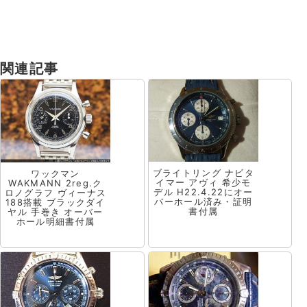
関連記事
ブライトリング ナビタ
ワックマン
イマー アヴィ 希少モ
WAKMANN 2reg.ク
デル H22.4.22にオー
ロノグラフ ヴィーナス
バーホール済み・証明
188搭載 ブラックダイ
書付属
ヤル 手巻き オーバー
ホール明細書付属